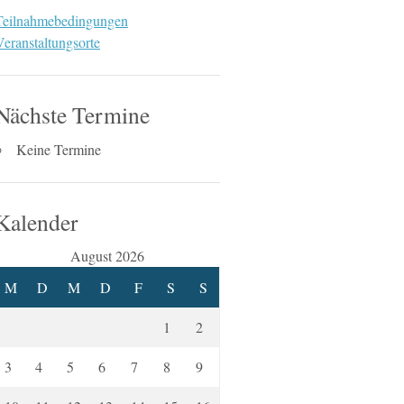
Teilnahmebedingungen
Veranstaltungsorte
Nächste Termine
Keine Termine
Kalender
August 2026
M
D
M
D
F
S
S
1
2
3
4
5
6
7
8
9