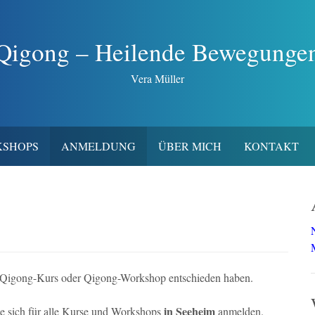
Qigong – Heilende Bewegunge
Vera Müller
SHOPS
ANMELDUNG
ÜBER MICH
KONTAKT
nen Qigong-Kurs oder Qigong-Workshop entschieden haben.
in Seeheim
e sich für alle Kurse und Workshops
anmelden.