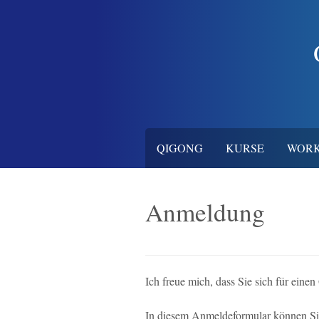
Skip
to
content
QIGONG
KURSE
WORK
Anmeldung
Ich freue mich, dass Sie sich für ei
In diesem Anmeldeformular können Si